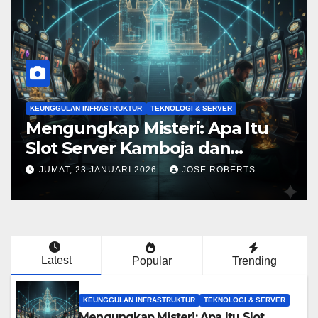
KEUNGGULAN INFRASTRUKTUR
TEKNOLOGI & SERVER
Mengungkap Misteri: Apa Itu
Slot Server Kamboja dan
Mengapa Stabilnya Jadi
JUMAT, 23 JANUARI 2026
JOSE ROBERTS
Legenda?
Latest
Popular
Trending
KEUNGGULAN INFRASTRUKTUR
TEKNOLOGI & SERVER
Mengungkap Misteri: Apa Itu Slot