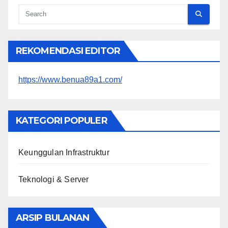
REKOMENDASI EDITOR
https://www.benua89a1.com/
KATEGORI POPULER
Keunggulan Infrastruktur
Teknologi & Server
ARSIP BULANAN